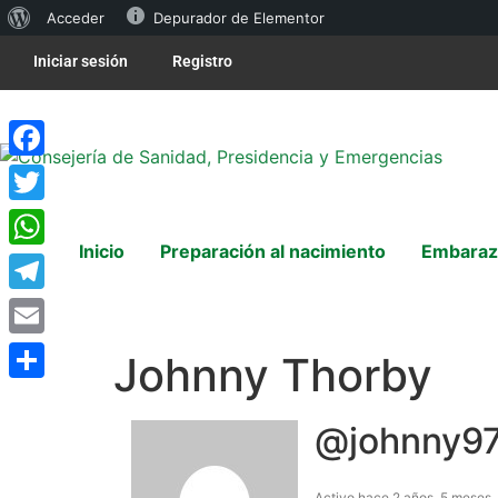
Acceder
Depurador de Elementor
Iniciar sesión
Registro
Facebook
Twitter
Inicio
Preparación al nacimiento
Embaraz
WhatsApp
Telegram
Email
Johnny Thorby
Compartir
@johnny9
Activo hace 2 años, 5 meses