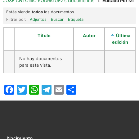
JOSÉ ANTONIO RODRÍGUEZ’s Documentos
▸
Editado Por Mi
Estás viendo
todos
los documentos.
Filtrar por:
Adjuntos
Buscar
Etiqueta
Título
Autor
Última
edición
No hay documentos
para esta vista.
Facebook
Twitter
WhatsApp
Telegram
Email
Compartir
Nacimiento