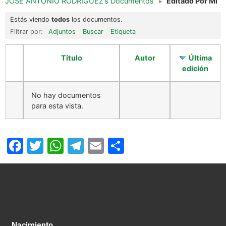
JOSÉ ANTONIO RODRÍGUEZ’s Documentos
▸
Editado Por Mi
Estás viendo
todos
los documentos.
Filtrar por:
Adjuntos
Buscar
Etiqueta
Título
Autor
Última
edición
No hay documentos
para esta vista.
Facebook
Twitter
WhatsApp
Telegram
Email
Compartir
Nacimiento