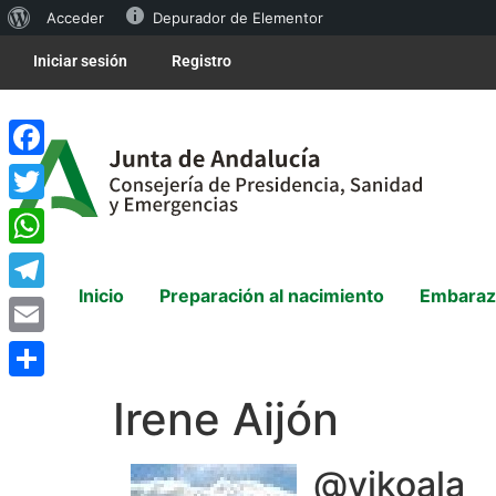
Acceder
Depurador de Elementor
Iniciar sesión
Registro
Facebook
Twitter
WhatsApp
Inicio
Preparación al nacimiento
Embaraz
Telegram
Email
Compartir
Irene Aijón
@yikoala