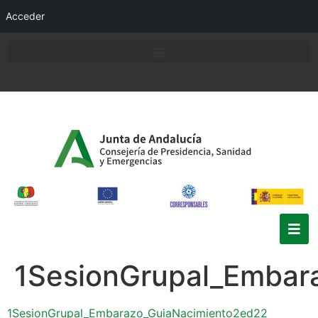
Acceder
1SesionGrupal_Embar
1SesionGrupal_Embarazo_GuiaNacimiento2ed22