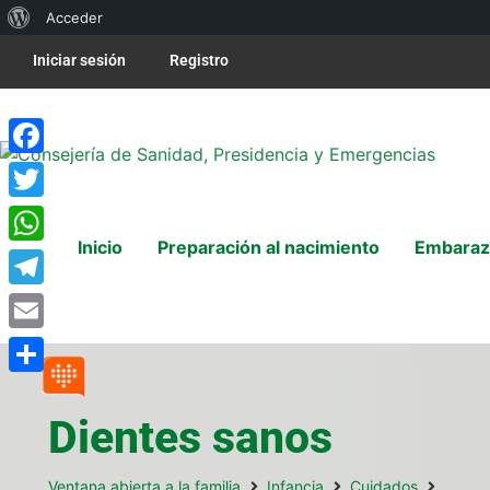
Acceder
Iniciar sesión
Registro
Facebook
Twitter
Inicio
Preparación al nacimiento
Embaraz
WhatsApp
Telegram
Email
Compartir
Dientes sanos
Ventana abierta a la familia
Infancia
Cuidados