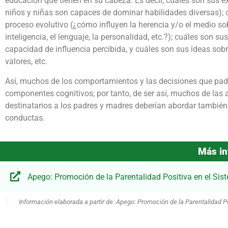
educación que tienen en su cabeza. Es decir, cuáles son sus e
niños y niñas son capaces de dominar habilidades diversas); c
proceso evolutivo (¿cómo influyen la herencia y/o el medio sob
inteligencia, el lenguaje, la personalidad, etc.?); cuáles son su
capacidad de influencia percibida, y cuáles son sus ideas sobr
valores, etc.
Así, muchos de los comportamientos y las decisiones que padr
componentes cognitivos; por tanto, de ser así, muchos de las
destinatarios a los padres y madres deberían abordar también e
conductas.
Más in
Apego: Promoción de la Parentalidad Positiva en el Sis
Información elaborada a partir de: Apego: Promoción de la Parentalidad Po