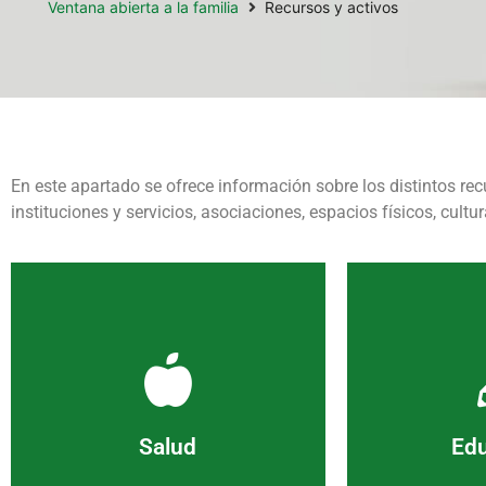
Ventana abierta a la familia
Recursos y activos
En este apartado se ofrece información sobre los distintos rec
instituciones y servicios, asociaciones, espacios físicos, cultura
Ver más
V
autónoma.
Salud
Ed
sanitarios de la comunidad
Escuela de F
Información sobre los centros
Consulta de 