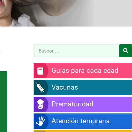
:
Guías para cada edad
Vacunas
Prematuridad
Atención temprana