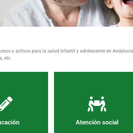
ursos y activos para la salud infantil y adolescente en Andalucía
, etc.
er más
Ver más
Joven
acogimiento y adopción, etc.
ucación
Atención social
amilias y Red Forma
Centros de Información Juvenil,
centros educativos,