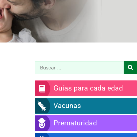
Guías para cada edad
Vacunas
Prematuridad