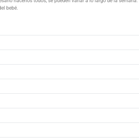
esario hacerlos todos, se pueden variar a lo largo de la semana.
del bebé.