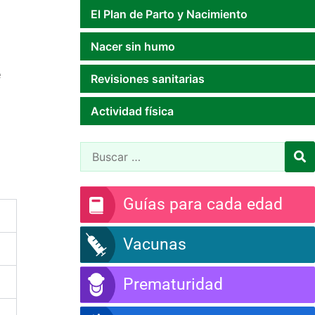
El Plan de Parto y Nacimiento
Nacer sin humo
e
Revisiones sanitarias
Actividad física
Guías para cada edad
Vacunas
Prematuridad