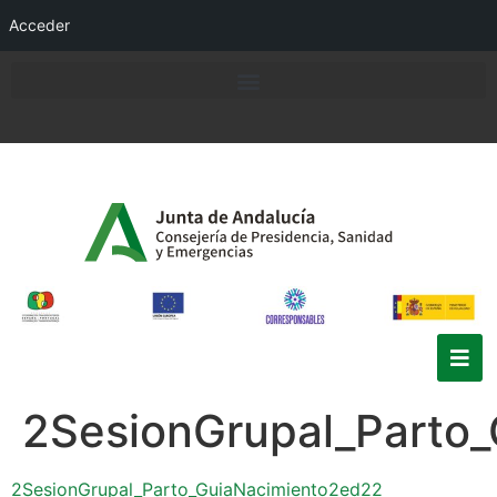
Acceder
2SesionGrupal_Parto
2SesionGrupal_Parto_GuiaNacimiento2ed22