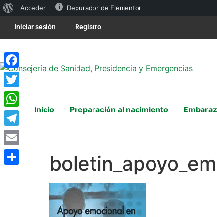
Acceder
Depurador de Elementor
Iniciar sesión
Registro
Facebook
Twitter
Inicio
Preparación al nacimiento
Embaraz
WhatsApp
Telegram
Email
boletin_apoyo_em
Compartir