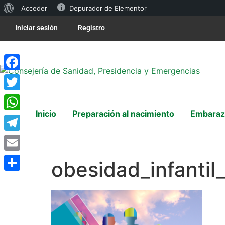
Acceder
Depurador de Elementor
Iniciar sesión
Registro
Facebook
Twitter
Inicio
Preparación al nacimiento
Embaraz
WhatsApp
Telegram
Email
obesidad_infanti
Compartir