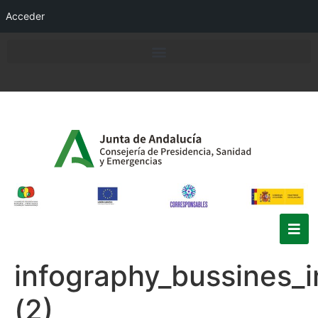
Acceder
infography_bussines_i
(2)