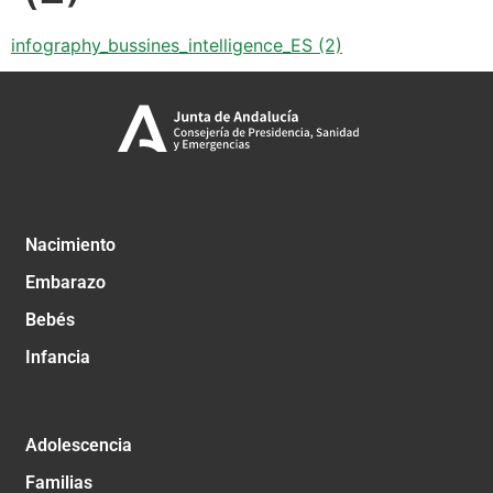
infography_bussines_intelligence_ES (2)
Nacimiento
Embarazo
Bebés
Infancia
Adolescencia
Familias