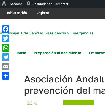
Acceder
Depurador de Elementor
Iniciar sesión
Registro
Facebook
Twitter
Inicio
Preparación al nacimiento
Embaraz
WhatsApp
Telegram
Email
Asociación Andaluz
Compartir
prevención del mal