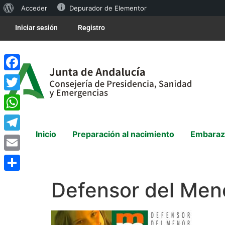
Acceder
Depurador de Elementor
Iniciar sesión
Registro
Facebook
Twitter
WhatsApp
Inicio
Preparación al nacimiento
Embaraz
Telegram
Email
Compartir
Defensor del Men