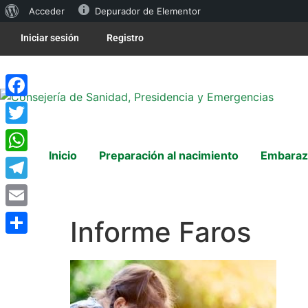
Acceder
Depurador de Elementor
Iniciar sesión
Registro
Facebook
Twitter
Inicio
Preparación al nacimiento
Embaraz
WhatsApp
Telegram
Email
Informe Faros
Compartir