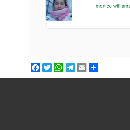
monica william
Facebook
Twitter
WhatsApp
Telegram
Email
Compar