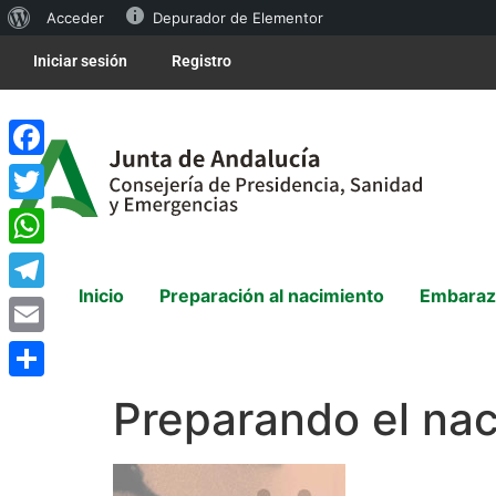
Acceder
Depurador de Elementor
Iniciar sesión
Registro
Facebook
Twitter
WhatsApp
Inicio
Preparación al nacimiento
Embaraz
Telegram
Email
Compartir
Preparando el na