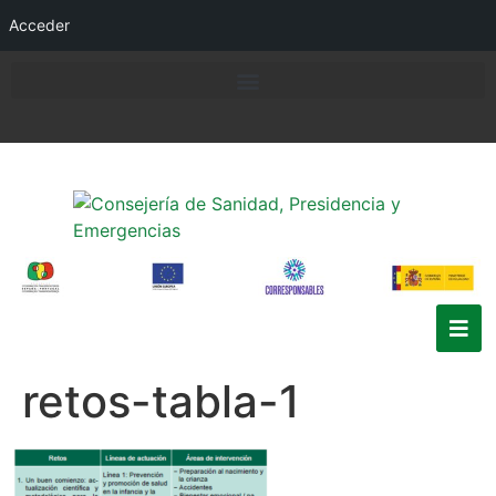
Acceder
retos-tabla-1