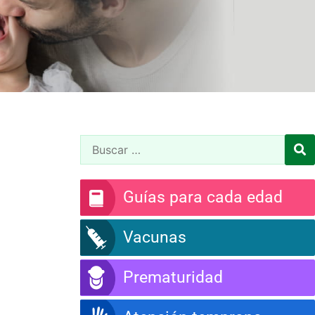
Guías para cada edad
Vacunas
Prematuridad