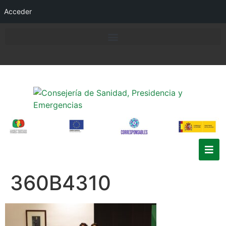
Acceder
360B4310