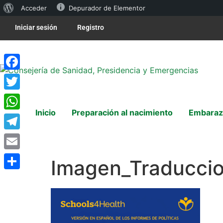
Acceder
Depurador de Elementor
Iniciar sesión
Registro
Facebook
Twitter
Inicio
Preparación al nacimiento
Embaraz
WhatsApp
Telegram
Email
Imagen_Traduccio
Compartir