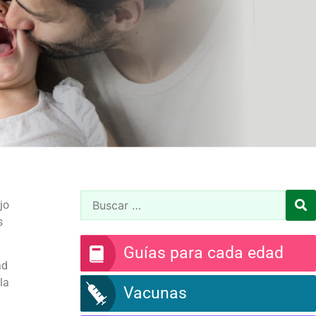
jo
s
Guías para cada edad
ad
la
Vacunas