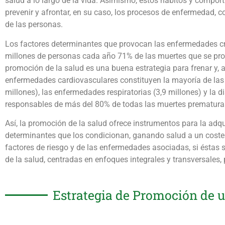
salud a lo largo de la vida. Asimismo, estos hábitos y comport
prevenir y afrontar, en su caso, los procesos de enfermedad, co
de las personas.
Los factores determinantes que provocan las enfermedades cró
millones de personas cada año 71% de las muertes que se prod
promoción de la salud es una buena estrategia para frenar y, a 
enfermedades cardiovasculares constituyen la mayoría de las 
millones), las enfermedades respiratorias (3,9 millones) y la 
responsables de más del 80% de todas las muertes prematura
Así, la promoción de la salud ofrece instrumentos para la adqui
determinantes que los condicionan, ganando salud a un coste
factores de riesgo y de las enfermedades asociadas, si éstas 
de la salud, centradas en enfoques integrales y transversales,
Estrategia de Promoción de 