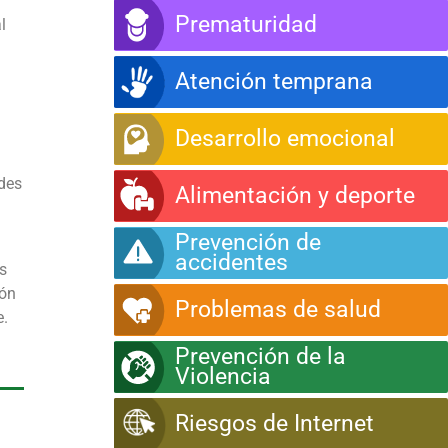
Prematuridad
l
Atención temprana
Desarrollo emocional
ades
Alimentación y deporte
Prevención de
accidentes
s
ión
Problemas de salud
e.
Prevención de la
Violencia
Riesgos de Internet