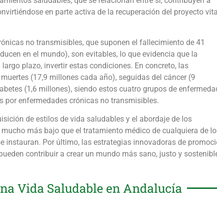
amientos saludables, que se relacionan entre sí, contribuyen a
nvirtiéndose en parte activa de la recuperación del proyecto vita
nicas no transmisibles, que suponen el fallecimiento de 41
ucen en el mundo), son evitables, lo que evidencia que la
largo plazo, invertir estas condiciones. En concreto, las
muertes (17,9 millones cada año), seguidas del cáncer (9
diabetes (1,6 millones), siendo estos cuatro grupos de enfermed
s por enfermedades crónicas no transmisibles.
sición de estilos de vida saludables y el abordaje de los
 mucho más bajo que el tratamiento médico de cualquiera de lo
se instauran. Por último, las estrategias innovadoras de promoc
 pueden contribuir a crear un mundo más sano, justo y sostenibl
una Vida Saludable en Andalucía