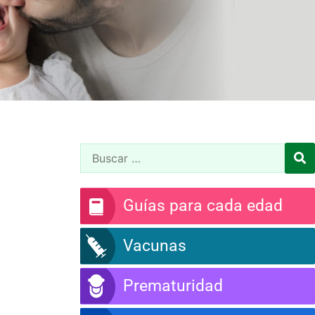
Guías para cada edad
Vacunas
Prematuridad