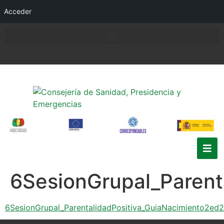
Acceder
6SesionGrupal_Parent
6SesionGrupal_ParentalidadPositiva_GuiaNacimiento2ed