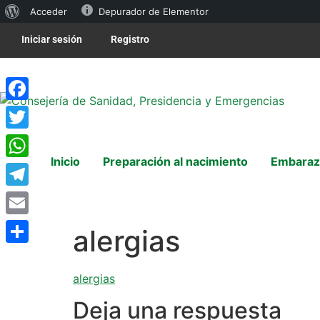
Acceder
Depurador de Elementor
Iniciar sesión
Registro
Facebook
Twitter
Inicio
Preparación al nacimiento
Embaraz
WhatsApp
Telegram
Email
alergias
Compartir
alergias
Deja una respuesta