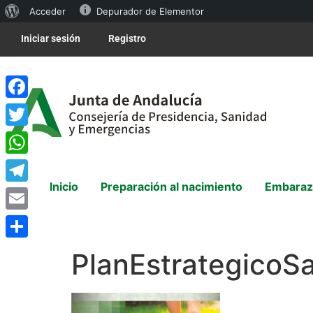
Acceder
Depurador de Elementor
Iniciar sesión
Registro
Facebook
Twitter
WhatsApp
Inicio
Preparación al nacimiento
Embaraz
Telegram
Email
Compartir
PlanEstrategicoS