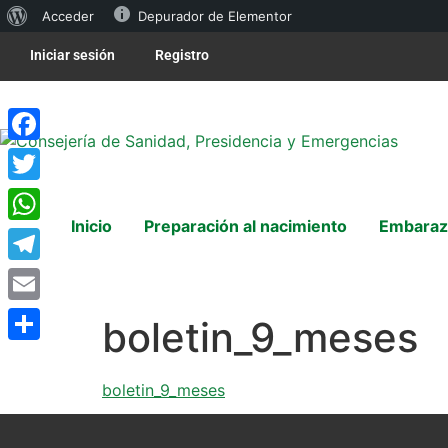
Acceder
Depurador de Elementor
Iniciar sesión
Registro
Facebook
Twitter
Inicio
Preparación al nacimiento
Embaraz
WhatsApp
Telegram
Email
boletin_9_meses
Compartir
boletin_9_meses