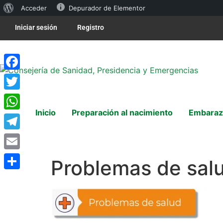
Acceder
Depurador de Elementor
Iniciar sesión
Registro
Facebook
Twitter
Inicio
Preparación al nacimiento
Embaraz
WhatsApp
Telegram
Email
Problemas de sal
Compartir