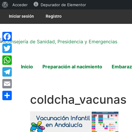
Acceder
Depurador de Elementor
Iniciar sesión
Registro
Facebook
Twitter
Inicio
Preparación al nacimiento
Embaraz
WhatsApp
Telegram
Email
coldcha_vacunas
Compartir