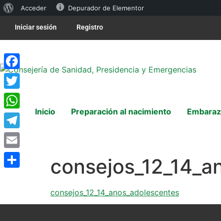
Acceder
Depurador de Elementor
Iniciar sesión
Registro
Facebook
Twitter
Inicio
Preparación al nacimiento
Embaraz
WhatsApp
Telegram
Email
consejos_12_14_a
Compartir
consejos_12_14_anos_adolescentes