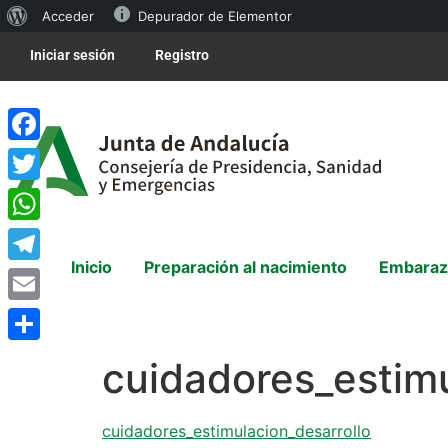
Acceder
Depurador de Elementor
Iniciar sesión
Registro
Facebook
Twitter
WhatsApp
Inicio
Preparación al nacimiento
Embaraz
Telegram
Email
Compartir
cuidadores_estimu
cuidadores_estimulacion_desarrollo