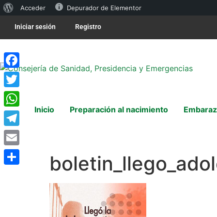
Acceder
Depurador de Elementor
Iniciar sesión
Registro
Facebook
Twitter
Inicio
Preparación al nacimiento
Embaraz
WhatsApp
Telegram
Email
boletin_llego_ado
Compartir