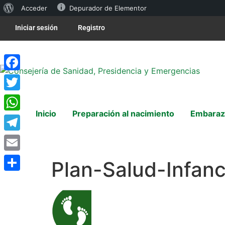
Acceder
Depurador de Elementor
Iniciar sesión
Registro
Facebook
Twitter
Inicio
Preparación al nacimiento
Embaraz
WhatsApp
Telegram
Email
Plan-Salud-Infan
Compartir