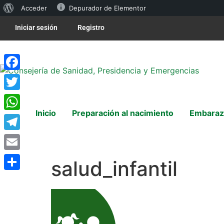
Acceder
Depurador de Elementor
Iniciar sesión
Registro
Facebook
Twitter
Inicio
Preparación al nacimiento
Embaraz
WhatsApp
Telegram
Email
salud_infantil
Compartir