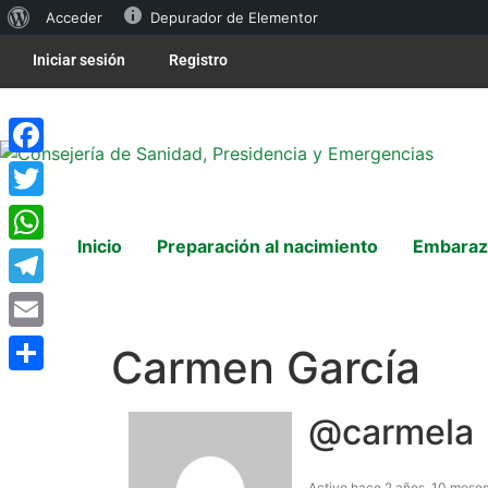
Acceder
Depurador de Elementor
Iniciar sesión
Registro
Facebook
Twitter
Inicio
Preparación al nacimiento
Embaraz
WhatsApp
Telegram
Email
Carmen García
Compartir
@carmela
Activo hace 2 años, 10 mese