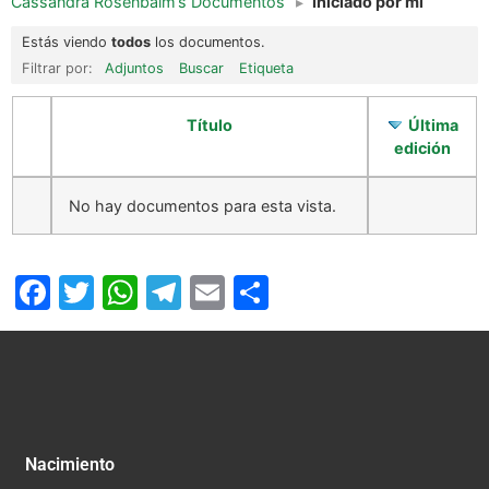
Cassandra Rosenbalm’s Documentos
▸
Iniciado por mi
Estás viendo
todos
los documentos.
Filtrar por:
Adjuntos
Buscar
Etiqueta
Título
Última
edición
No hay documentos para esta vista.
Facebook
Twitter
WhatsApp
Telegram
Email
Compartir
Nacimiento