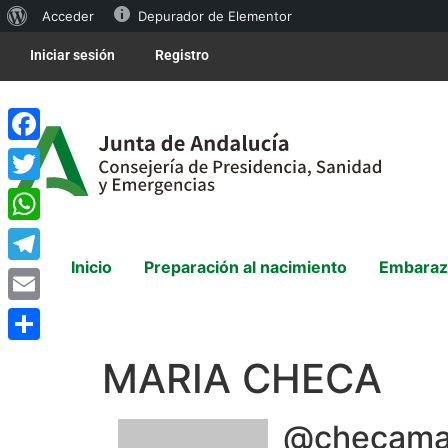
Acceder
Depurador de Elementor
Iniciar sesión
Registro
Facebook
Twitter
WhatsApp
Inicio
Preparación al nacimiento
Embaraz
Telegram
Email
Compartir
MARIA CHECA
@checama