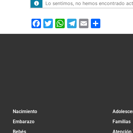
Lo sentimos, no hemos encontrado activ
Facebook
Twitter
WhatsApp
Telegram
Email
Compar
Nacimiento
Adolesce
Embarazo
Familias
Bebés
Atención