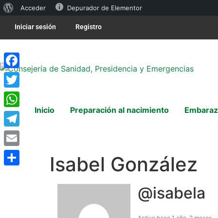
Acceder
Depurador de Elementor
Iniciar sesión
Registro
Facebook
Twitter
Inicio
Preparación al nacimiento
Embaraz
WhatsApp
Telegram
Email
Isabel González
Compartir
@isabela
Activo hace 1 año, 2 meses