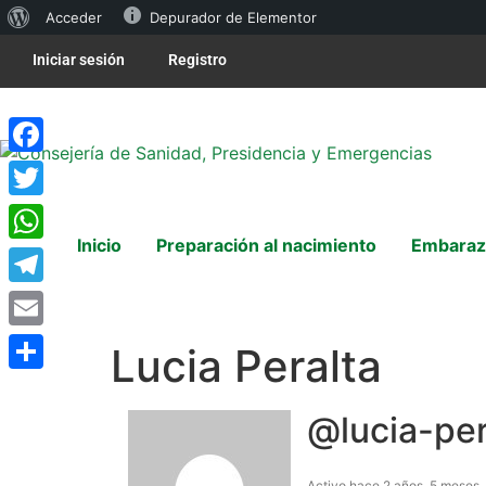
Acceder
Depurador de Elementor
Iniciar sesión
Registro
Facebook
Twitter
Inicio
Preparación al nacimiento
Embaraz
WhatsApp
Telegram
Email
Lucia Peralta
Compartir
@lucia-per
Activo hace 2 años, 5 meses