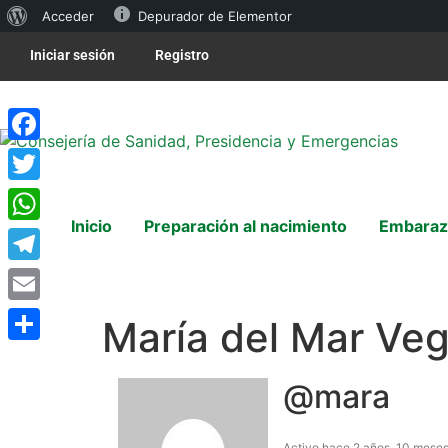
Acceder
Depurador de Elementor
Iniciar sesión
Registro
Facebook
Twitter
Inicio
Preparación al nacimiento
Embaraz
WhatsApp
Telegram
Email
María del Mar Ve
Compartir
@mara
Activo hace 2 años, 10 mese