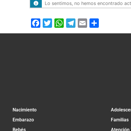
Lo sentimos, no hemos encontrado activ
Facebook
Twitter
WhatsApp
Telegram
Email
Compar
Nacimiento
Adolesce
Embarazo
Familias
Bebés
Atención