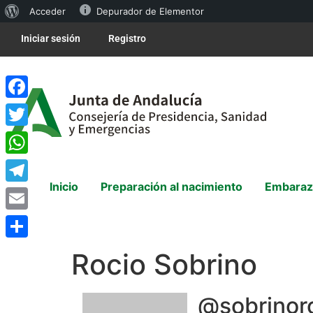
Acceder
Depurador de Elementor
Iniciar sesión
Registro
Facebook
Twitter
WhatsApp
Inicio
Preparación al nacimiento
Embaraz
Telegram
Email
Compartir
Rocio Sobrino
@sobrinor