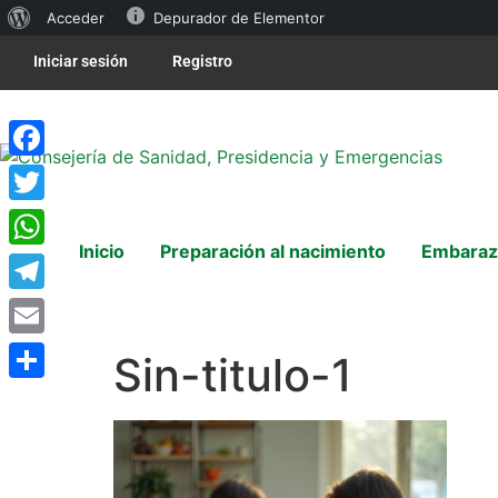
Acceder
Depurador de Elementor
Iniciar sesión
Registro
Facebook
Twitter
Inicio
Preparación al nacimiento
Embaraz
WhatsApp
Telegram
Email
Sin-titulo-1
Compartir