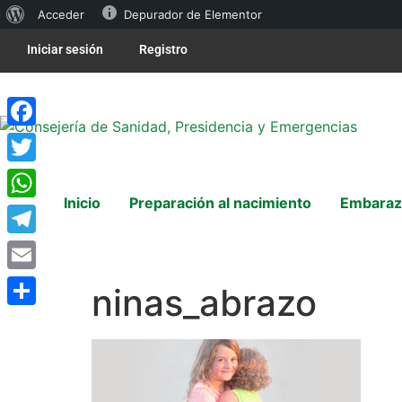
Acceder
Depurador de Elementor
Iniciar sesión
Registro
Facebook
Twitter
Inicio
Preparación al nacimiento
Embaraz
WhatsApp
Telegram
Email
ninas_abrazo
Compartir