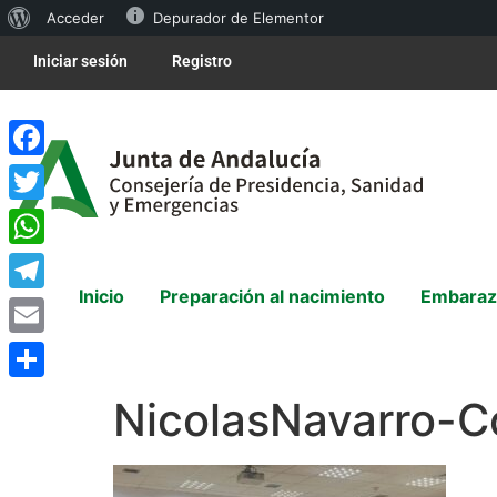
Acceder
Depurador de Elementor
Iniciar sesión
Registro
Facebook
Twitter
WhatsApp
Inicio
Preparación al nacimiento
Embaraz
Telegram
Email
Compartir
NicolasNavarro-