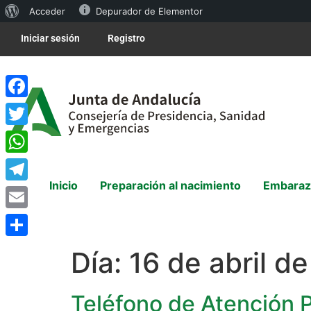
Acceder
Depurador de Elementor
Iniciar sesión
Registro
Facebook
Twitter
WhatsApp
Inicio
Preparación al nacimiento
Embaraz
Telegram
Email
Compartir
Día:
16 de abril d
Teléfono de Atención P