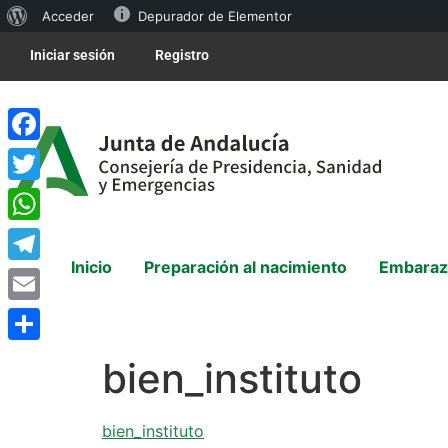
Acceder
Depurador de Elementor
Iniciar sesión
Registro
Facebook
Twitter
WhatsApp
Inicio
Preparación al nacimiento
Embaraz
Telegram
Email
Compartir
bien_instituto
bien_instituto