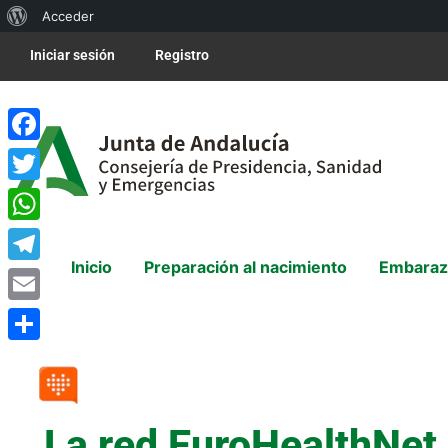
Acceder
Iniciar sesión
Registro
Facebook
Twitter
WhatsApp
Inicio
Preparación al nacimiento
Embaraz
Telegram
Email
Compartir
La red EuroHealthNet 