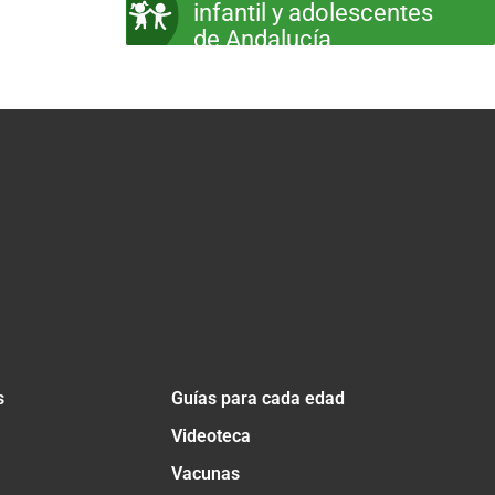
infantil y adolescentes
de Andalucía
s
Guías para cada edad
Videoteca
Vacunas