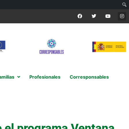
amilias
Profesionales
Corresponsables
re el programa Ventana