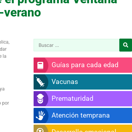
a-verano
lica,
rdar
e la
Guías para cada edad
Vacunas
 ya
Prematuridad
o por
Atención temprana