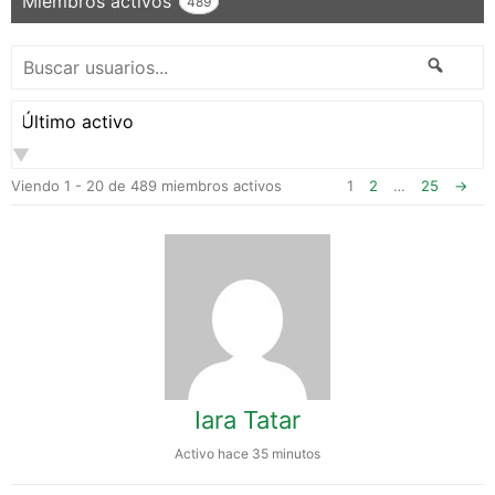
Miembros activos
489
Buscar
Busca
usuarios...
Ordenar
por:
Viendo 1 - 20 de 489 miembros activos
1
2
…
25
→
Iara Tatar
Activo hace 35 minutos